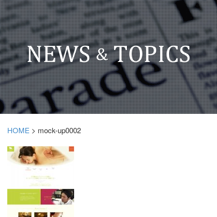
HOME
>
mock-up0002